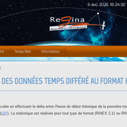
Jump to Navigation
6 aoû 2026 18:24:31 
éré
Temps Réel
Informations
e
 DES DONNÉES TEMPS DIFFÉRÉ AU FORMAT 
lée en effectuant le delta entre l'heure de début théorique de la première tra
SEF
(
). La statistique est réalisée pour tout type de format (RINEX 2.11 ou RI