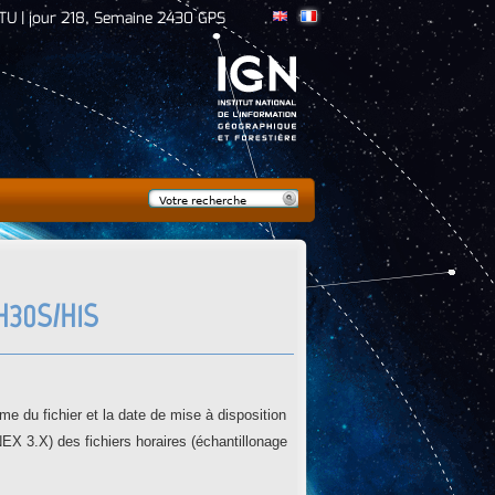
TU | jour 218, Semaine 2430 GPS
Rechercher
Formulaire de
recherche
H30S/H1S
me du fichier et la date de mise à disposition
NEX 3.X) des fichiers horaires (échantillonage