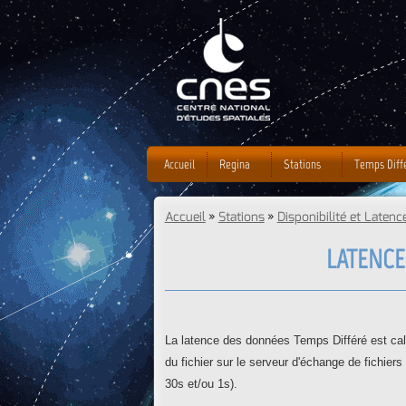
Accueil
Regina
Stations
Temps Diff
Accueil
»
Stations
»
Disponibilité et Latenc
Vous êtes ici
LATENCE
La latence des données Temps Différé est calcu
du fichier sur le serveur d'échange de fichiers 
30s et/ou 1s).