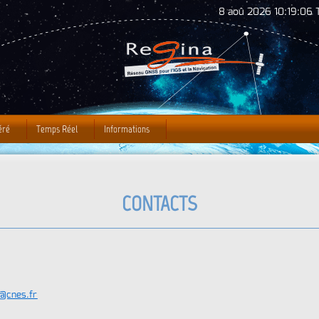
Jump to Navigation
8 aoû 2026 10:19:07 
éré
Temps Réel
Informations
CONTACTS
n@cnes.fr