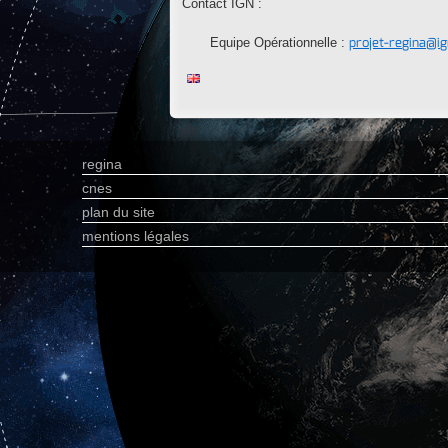
Contact IGN :
projet-regina@ig
Equipe Opérationnelle :
regina
cnes
plan du site
mentions légales