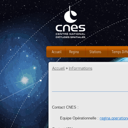
Accueil
Regina
Stations
Temps Diff
Accueil
»
Informations
Vous êtes ici
Contact CNES :
regina.operatio
Equipe Opérationnelle :