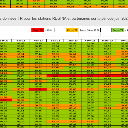
des données TR pour les stations REGINA et partenaires sur la période juin 20