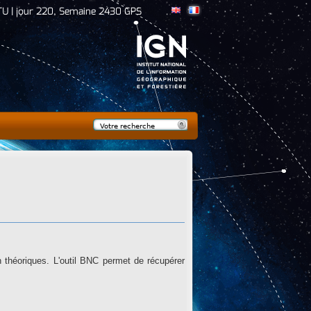
U | jour 220, Semaine 2430 GPS
Rechercher
Formulaire de
recherche
 théoriques. L'outil BNC permet de récupérer