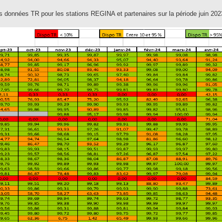
des données TR pour les stations REGINA et partenaires sur la période juin 20