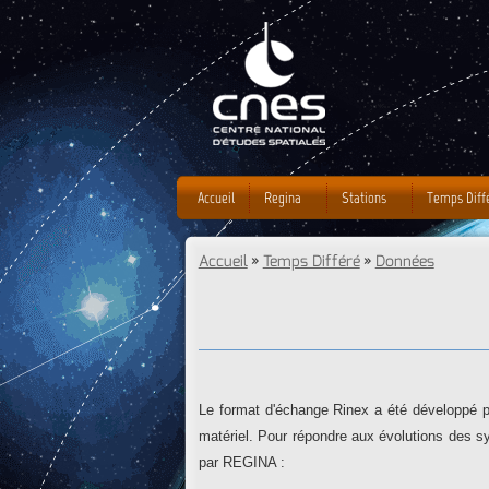
Accueil
Regina
Stations
Temps Diff
Accueil
»
Temps Différé
»
Données
Vous êtes ici
Le format d'échange Rinex a été développé pa
matériel. Pour répondre aux évolutions des sy
par REGINA :