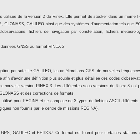
lus utilisée de la version 2 de Rinex. Elle permet de stocker dans un même f
S, GLONASS, GALILEO ainsi que des systèmes d’augmentation tels que 
 d'observations, fichiers de navigation par constellation, fichiers météoro
e données GNSS au format RINEX 2.
tion par satellite GALILEO, les améliorations GPS, de nouvelles fréquences
 afin d'avoir une définition plus souple et plus détaillée des codes d'observa
une nouvelle version RINEX 3. Les différentes sous-versions de Rinex 3 on
GLONASS et des corrections de formats.
tilisé pour REGINA et se compose de 3 types de fichiers ASCII différents (f
logiques non fournis par le centre de missions REGINA).
x GPS, GALILEO et BEIDOU. Ce format est fournit pour certaines stations et