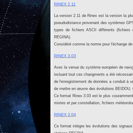
RINEX 2.11
La version 2.11 de Rinex est la version la p
pseudodistance provenant des systèmes GP
types de fichiers ASCII différents (fichiers
REGINA).
Considéré comme la norme pour l'échange d
RINEX 3.03
Avec la venue du système européen de naviga
incluant tout ces changments a été nécessaire
de l'enregistrement de données a conduit à 
de mettre en œuvre des évolutions BEIDOU, 
Ce format Rinex 3.03 est le plus couramment u
mixtes et par constellation, fichiers météoro
RINEX 3.04
Ce format intègre les évolutions des signau