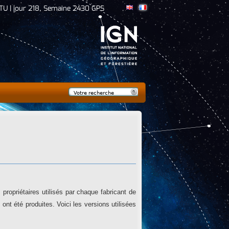
TU | jour 218, Semaine 2430 GPS
Rechercher
Formulaire de
recherche
ropriétaires utilisés par chaque fabricant de
nt été produites. Voici les versions utilisées