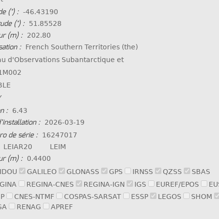
e (°) :
-46.43190
ude (°) :
51.85528
r (m) :
202.80
sation :
French Southern Territories (the)
u d'Observations Subantarctique et
1M002
BLE
Y
n :
6.43
’installation :
2026-03-19
o de série :
16247017
LEIAR20 LEIM
r (m) :
0.4400
IDOU
GALILEO
GLONASS
GPS
IRNSS
QZSS
SBAS
GINA
REGINA-CNES
REGINA-IGN
IGS
EUREF/EPOS
EU
P
CNES-NTMF
COSPAS-SARSAT
ESSP
LEGOS
SHOM
GA
RENAG
APREF