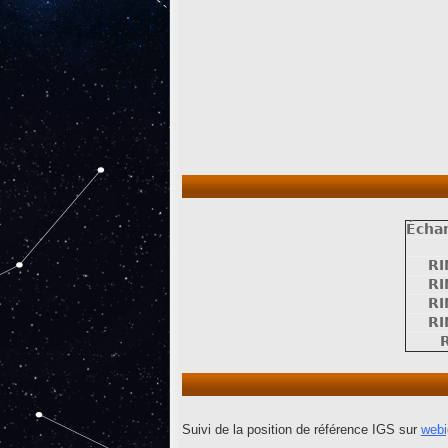
Écha
RI
RI
RI
RI
Suivi de la position de référence IGS sur
webig