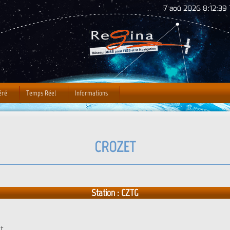
Jump to Navigation
7 aoû 2026 8:12:40 
éré
Temps Réel
Informations
CROZET
Station : CZTG
t