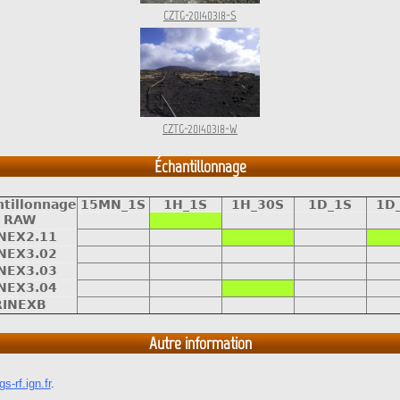
CZTG-20140318-S
CZTG-20140318-W
Échantillonnage
ntillonnage
15MN_1S
1H_1S
1H_30S
1D_1S
1D
RAW
NEX2.11
NEX3.02
NEX3.03
NEX3.04
RINEXB
Autre information
s-rf.ign.fr
.