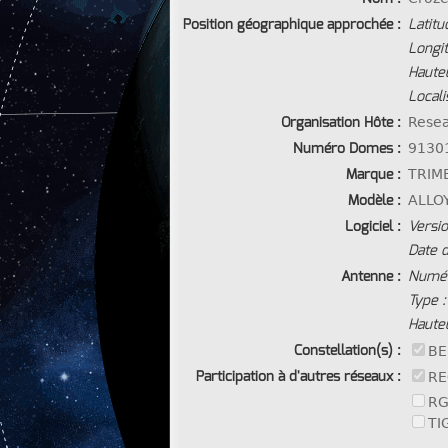
Position géographique approchée :
Latitud
Longit
Hauteu
Locali
Organisation Hôte :
Resea
Numéro Domes :
9130
Marque :
TRIM
Modèle :
ALLO
Logiciel :
Versio
Date d
Antenne :
Numér
Type :
Hauteu
Constellation(s) :
BE
Participation à d'autres réseaux :
RE
RG
TI