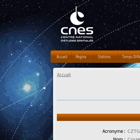
Accueil
Regina
Stations
Temps Diff
Accueil
Vous êtes ici
Acronyme :
CZTG
Nom :
Croze