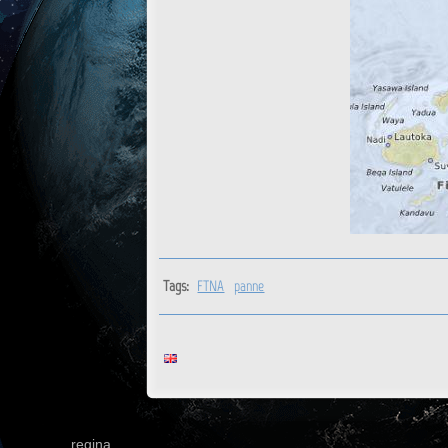
Tags:
FTNA
panne
regina