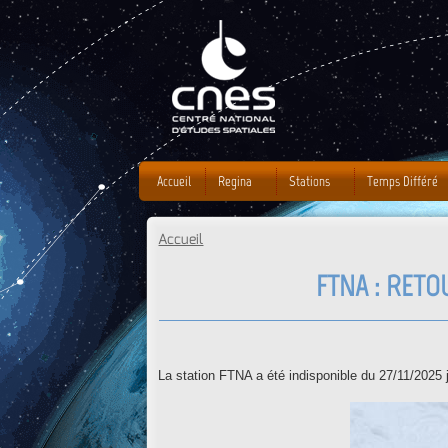
J
Accueil
Regina
Stations
Temps Différé
Accueil
Vous êtes ici
FTNA : RETO
La station FTNA a été indisponible du 27/11/2025 