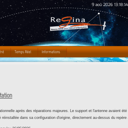
Jump to Navigation
9 aoû 2026 13:18:15
éré
Temps Réel
Informations
tation
nnelle après des réparations majeures. Le support et l'antenne avaient été 
été réinstallée dans sa configuration d'origine, directement au-dessus du repèr