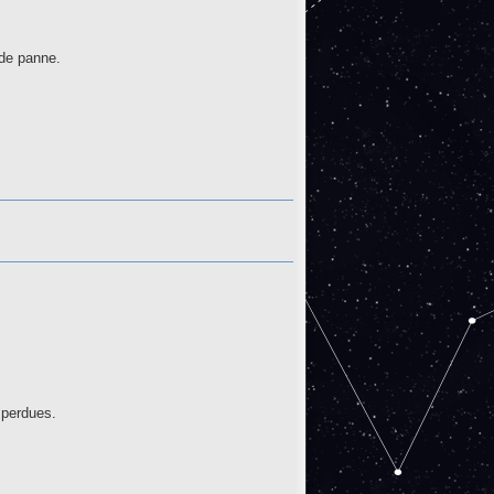
 de panne.
 perdues.