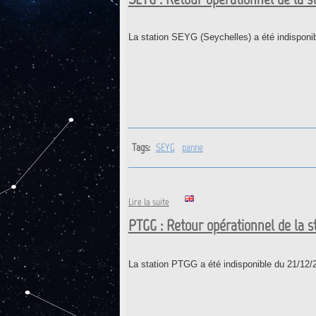
La station SEYG (Seychelles) a été indisponi
Tags:
SEYG
panne
de SEYG : Retour opérationnel de 
Lire la suite
PTGG : Retour opérationnel de la st
La station PTGG a été indisponible du 21/12/