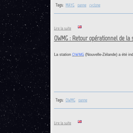
Tags:
MAYG
panne
cyclone
de MAYG : Arrêt définitif de la st
Lire la suite
OWMG : Retour opérationnel de la s
OWMG
La station
(Nouvelle-Zélande) a été in
Tags:
OWMG
panne
de OWMG : Retour opérationnel de
Lire la suite