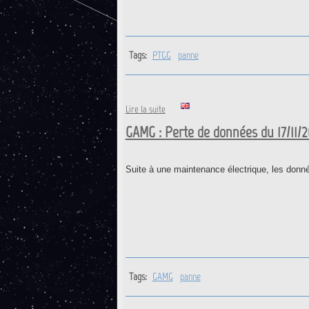
Tags:
PTGG
panne
de PTGG : Retour opérationnel de 
Lire la suite
GAMG : Perte de données du 17/11/2
Suite à une maintenance électrique, les don
Tags:
GAMG
panne