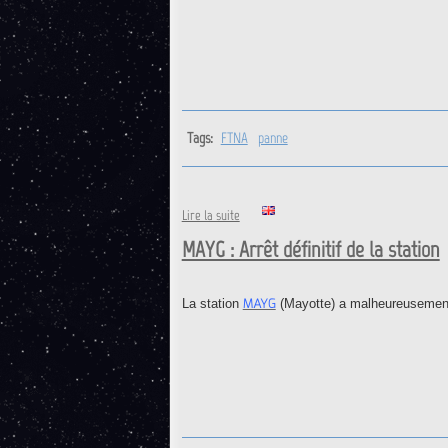
Tags:
FTNA
panne
de FTNA : Retour opérationnel de
Lire la suite
MAYG : Arrêt définitif de la station
MAYG
La station
(Mayotte) a malheureusement 