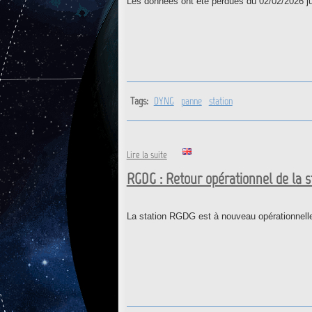
Les données ont été perdues du 02/02/2026 j
Tags:
DYNG
panne
station
de DYNG : Retour opérationnel de
Lire la suite
RGDG : Retour opérationnel de la s
La station RGDG est à nouveau opérationnelle.