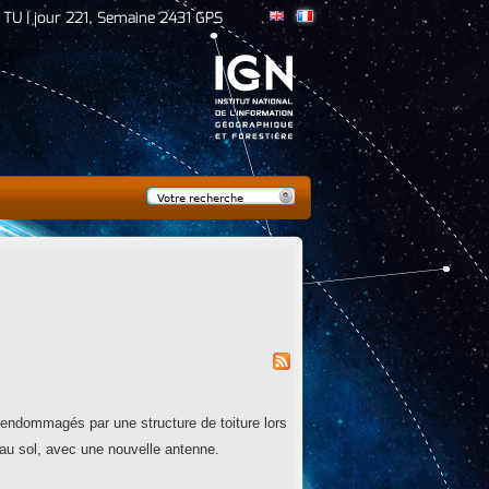
 TU | jour 221, Semaine 2431 GPS
Rechercher
Formulaire de
recherche
endommagés par une structure de toiture lors
e au sol, avec une nouvelle antenne.