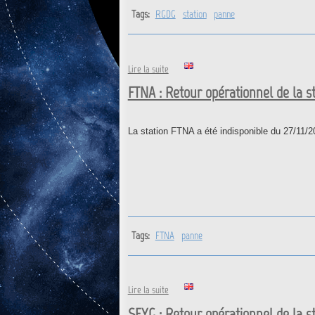
Tags:
RGDG
station
panne
de RGDG : Retour opérationnel de
Lire la suite
FTNA : Retour opérationnel de la s
La station FTNA a été indisponible du 27/11/2
Tags:
FTNA
panne
de FTNA : Retour opérationnel de
Lire la suite
SEYG : Retour opérationnel de la s