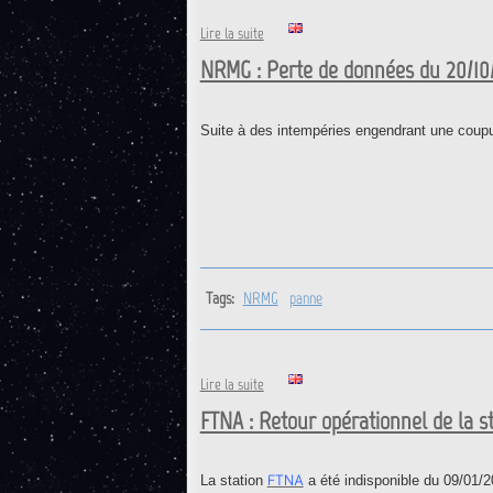
de GAMG : Perte de données du 
Lire la suite
NRMG : Perte de données du 20/10
Suite à des intempéries engendrant une coup
Tags:
NRMG
panne
de NRMG : Perte de données du
Lire la suite
FTNA : Retour opérationnel de la s
FTNA
La station
a été indisponible du 09/01/2