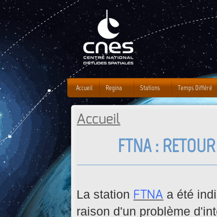
J
Accueil
Regina
Stations
Temps Différé
Accueil
Vous êtes ici
FTNA : RETOUR
FTNA
La station
a été ind
raison d'un problème d'i