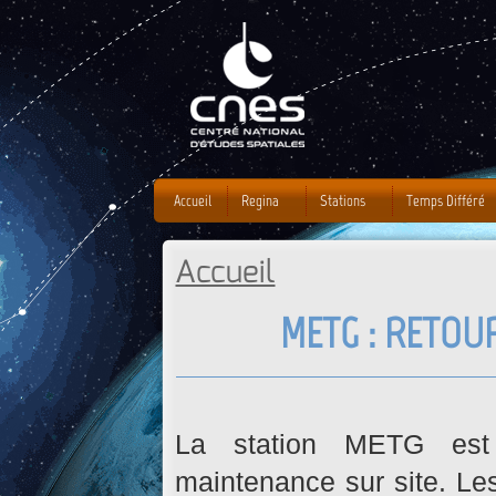
J
Accueil
Regina
Stations
Temps Différé
Accueil
Vous êtes ici
METG : RETOU
La station METG est
maintenance sur site. L