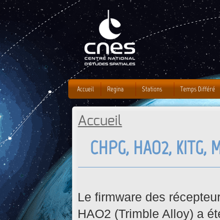
J
Accueil
Regina
Stations
Temps Différé
Accueil
Vous êtes ici
CHPG, HAO2, KITG, 
Le firmware des récepte
HAO2 (
Trimble Alloy)
a ét