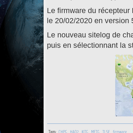
Le firmware du récepteur
le 20/02/2020 en version 
Le nouveau sitelog de cha
puis en sélectionnant la s
Tags:
CHPG
HAO2
KITG
METG
TLSE
firmware