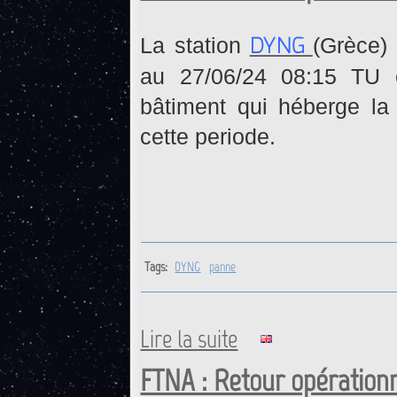
DYNG
La station
(Grèce)
au 27/06/24 08:15 TU e
bâtiment qui héberge la
cette periode.
Tags:
DYNG
panne
Lire la suite
de DYNG : Retour opérationne
FTNA : Retour opérationn