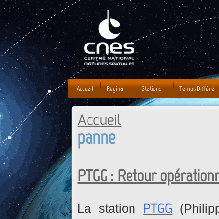
J
Accueil
Regina
Stations
Temps Différé
Accueil
Vous êtes ici
panne
PTGG : Retour opérationn
PTGG
La station
(Philip