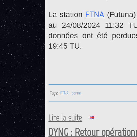
FTNA
La station
(Futuna)
au 24/08/2024 11:32 T
données ont été perdue
19:45 TU.
Tags:
FTNA
panne
Lire la suite
de FTNA : Retour opérationne
DYNG : Retour opérationn