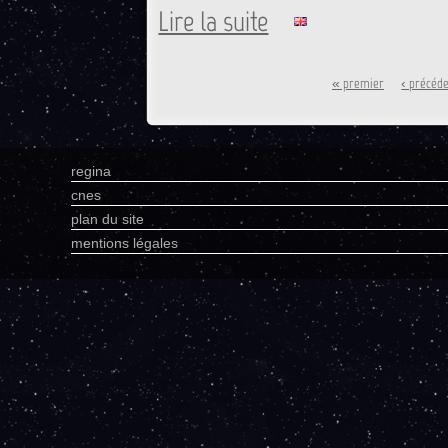
Lire la suite
de HAO2 : Panne en cours
Pages
« premier
‹ précéd
regina
cnes
plan du site
mentions légales