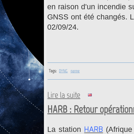
en raison d'un incendie su
GNSS ont été changés. L
02/09/24.
Tags:
DYNG
panne
Lire la suite
de DYNG : Retour opérationne
HARB : Retour opérationn
HARB
La station
(Afrique