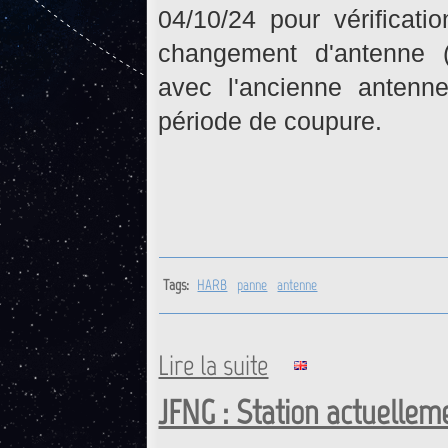
04/10/24 pour vérificati
changement d'antenne (
avec l'ancienne antenne
période de coupure.
Tags:
HARB
panne
antenne
Lire la suite
de HARB : Retour opérationne
JFNG : Station actuellem