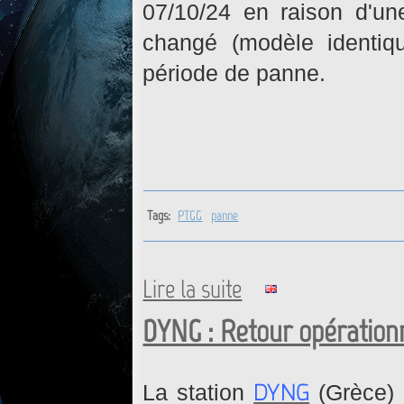
07/10/24 en raison d'un
changé (modèle identiq
période de panne.
Tags:
PTGG
panne
Lire la suite
de PTGG : Retour opérationne
DYNG : Retour opérationn
DYNG
La station
(Grèce) 