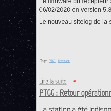
Le firmware du récepteur 
06/02/2020 en version 5.3
Le nouveau sitelog de la s
Tags:
PTGG
firmware
Lire la suite
de PTGG : Mise à jour firmw
PTGG : Retour opérationn
La station a été indisp