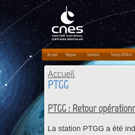
J
Accueil
Regina
Stations
Temps Différé
Accueil
Vous êtes ici
PTGG
PTGG : Retour opérationne
La station PTGG a été in