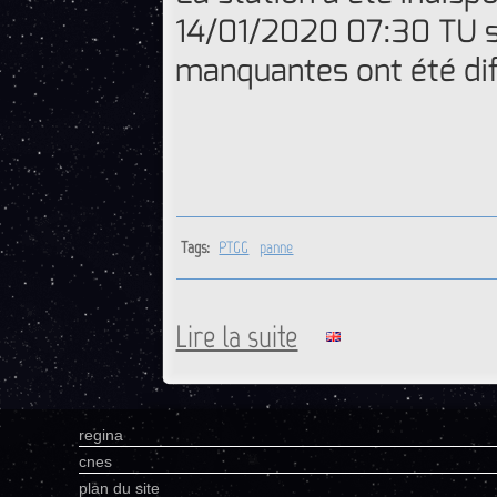
14/01/2020 07:30 TU s
manquantes ont été di
Tags:
PTGG
panne
Lire la suite
de PTGG : Retour opérationne
regina
cnes
plan du site