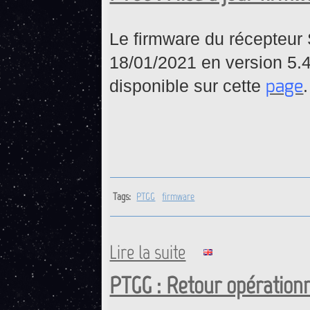
Le firmware du récepteur 
18/01/2021 en version 5.4
page
disponible sur cette
.
Tags:
PTGG
firmware
Lire la suite
de PTGG : Mise à jour firmw
PTGG : Retour opérationn