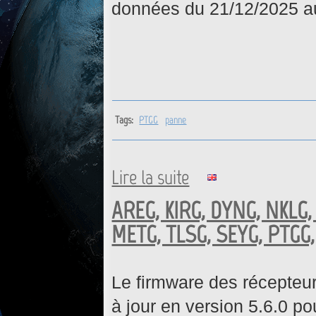
données du 21/12/2025 au
Tags:
PTGG
panne
Lire la suite
de PTGG : Retour opérationne
AREG, KIRG, DYNG, NKLG,
METG, TLSG, SEYG, PTGG, 
Le firmware des récepteu
à jour en version 5.6.0 