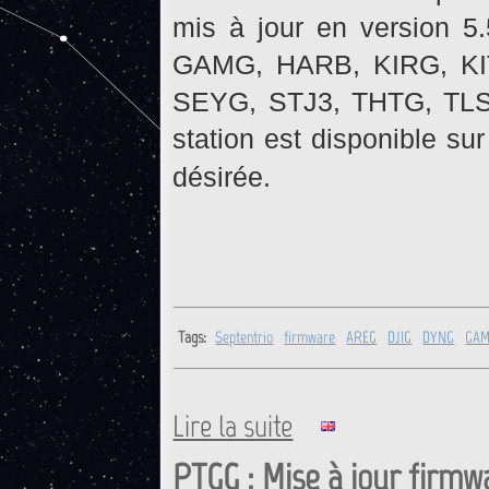
mis à jour en version 5
GAMG, HARB, KIRG, K
SEYG, STJ3, THTG, TLSG
station est disponible su
désirée.
Tags:
Septentrio
firmware
AREG
DJIG
DYNG
GA
Lire la suite
de Récepteurs Septentrio : M
PTGG : Mise à jour firmw