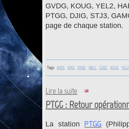
GVDG, KOUG, YEL2, HAR
PTGG, DJIG, STJ3, GAMG. 
page de chaque station.
Tags:
AREG
KIRG
DYNG
NKLG
GVDG
KOUG
YEL2
Lire la suite
de AREG, KIRG, DYNG, NKLG,
GAMG : Mise à jour firmwar
PTGG : Retour opérationn
PTGG
La station
(Philip