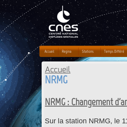
J
Accueil
Regina
Stations
Temps Différé
Accueil
Vous êtes ici
NRMG
NRMG : Changement d'a
Sur la station NRMG, le 1