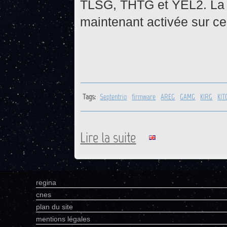
TLSG, THTG et YEL2. La 
maintenant activée sur ce
Tags:
Septentrio
firmware
AREG
GAMG
KIRG
KIT
Lire la suite
de Mise à jour firmware de 
regina
cnes
plan du site
mentions légales