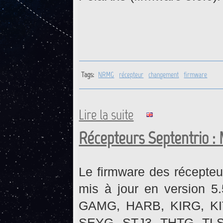
Tags:
NRMG
récepteur
changement
firmware
Lire la suite
de NRMG : Changement de ré
Récepteurs Septentrio : 
Le firmware des récepteu
mis à jour en version 5
GAMG, HARB, KIRG, K
SEYG, STJ3, THTG, TLSG