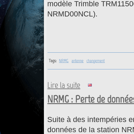
modèle Trimble TRM11500
NRMD00NCL).
Tags:
NRMG
antenne
changement
Lire la suite
de NRMG : Changement d'an
NRMG : Perte de données
Suite à des intempéries e
données de la station NR