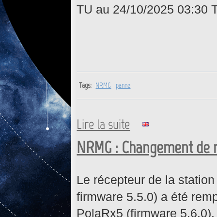
TU au 24/10/2025 03:30 
Tags:
NRMG
panne
Lire la suite
de NRMG : Perte de donnée
NRMG : Changement de r
Le récepteur de la statio
firmware 5.5.0) a été rem
PolaRx5 (firmware 5.6.0).