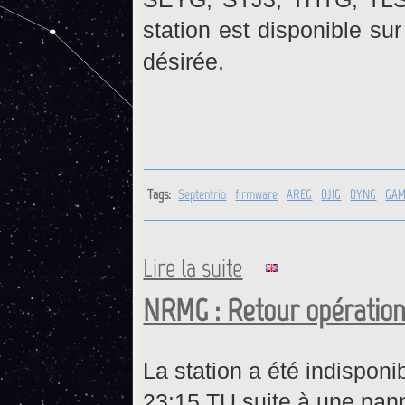
station est disponible su
désirée.
Tags:
Septentrio
firmware
AREG
DJIG
DYNG
GA
Lire la suite
de Récepteurs Septentrio : M
NRMG : Retour opérationn
La station a été indispon
23:15 TU suite à une pan