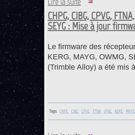
Lire la suite
CHPG, CIBG, CPVG, FTNA
SEYG : Mise à jour firmw
Le firmware des récept
KERG, MAYG, OWMG, S
(
Trimble Alloy)
a été mis 
Tags:
CHPG
CIBG
CPVG
FTNA
JFNG
KERG
MAY
de CHPG, CIBG, CPVG, FTNA,