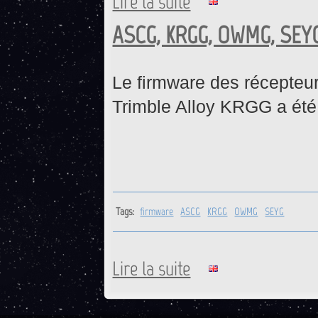
Lire la suite
ASCG, KRGG, OWMG, SEYG 
Le firmware des récept
Trimble Alloy KRGG a été 
Tags:
firmware
ASCG
KRGG
OWMG
SEYG
Lire la suite
de ASCG, KRGG, OWMG, SEYG 