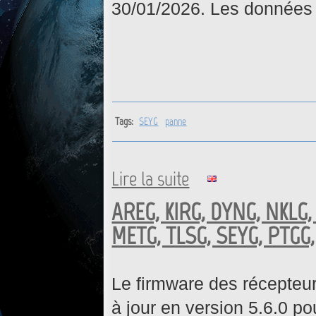
30/01/2026. Les données 
Tags:
SEYG
panne
Lire la suite
de SEYG : Retour opérationne
AREG, KIRG, DYNG, NKLG,
METG, TLSG, SEYG, PTGG, 
Le firmware des récepteu
à jour en version 5.6.0 