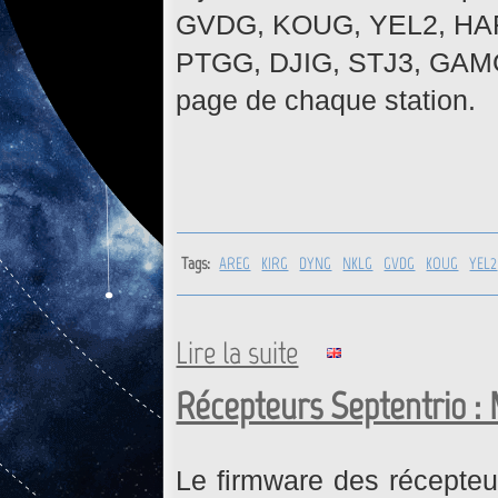
GVDG, KOUG, YEL2, HAR
PTGG, DJIG, STJ3, GAMG. 
page de chaque station.
Tags:
AREG
KIRG
DYNG
NKLG
GVDG
KOUG
YEL2
Lire la suite
de AREG, KIRG, DYNG, NKLG,
GAMG : Mise à jour firmwar
Récepteurs Septentrio : 
Le firmware des récepteu