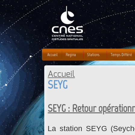
J
Accueil
Regina
Stations
Temps Différé
Accueil
Vous êtes ici
SEYG
SEYG : Retour opérationn
La station SEYG (Seyche