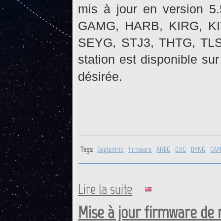
mis à jour en version 5
GAMG, HARB, KIRG, K
SEYG, STJ3, THTG, TLSG
station est disponible su
désirée.
Tags:
Septentrio
firmware
AREG
DJIG
DYNG
GA
Lire la suite
de Récepteurs Septentrio : M
Mise à jour firmware de 