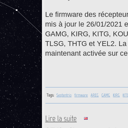
Le firmware des récepteu
mis à jour le 26/01/2021 
GAMG, KIRG, KITG, KO
TLSG, THTG et YEL2. La 
maintenant activée sur ce
Tags:
Septentrio
firmware
AREG
GAMG
KIRG
KIT
Lire la suite
de Mise à jour firmware de 